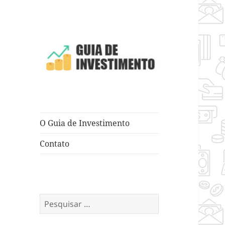
Dicas e Truques para Negócios
Guia de
Investimento
O Guia de Investimento
Contato
Pesquisar
por: