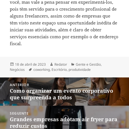
você, mas vale a pena pensar em experimentá-los,
pois têm servido para o crescimento profissional de
alguns freelancers, assim como de empresas que
têm visto neste espaço uma oportunidade inédita de
iniciar suas atividades, além é claro de obter
serviços essenciais como por exemplo o de endereço
fiscal.
Publicado
Autor
Categorias
18 de abril de 2023
Redator
Gente e Gestão
,
em
Tags
Negócios
coworking
,
Escritório
,
produtividade
Navegação
ANTERIOR
de
Como organizar um evento corporativo
Post
Post
que surpreenda a todos
anterior:
SEGUINTE
Grandes empresas adotam air fryer para
Próximo
reduzir custos
post: