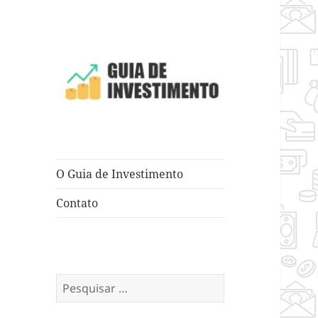
Dicas e Truques para Negócios
Guia de
Investimento
O Guia de Investimento
Contato
Pesquisar
por: