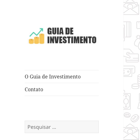
Dicas e Truques para Negócios
Guia de
Investimento
O Guia de Investimento
Contato
Pesquisar
por: