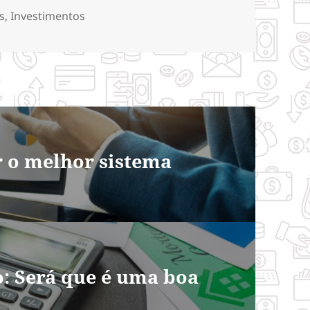
ias
s
,
Investimentos
r o melhor sistema
o: Será que é uma boa