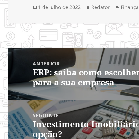
Publicado
Autor
Categor
1 de julho de 2022
Redator
Finança
em
Navegação
de
ANTERIOR
ERP: saiba como escolhe
Post
Post
para a sua empresa
anterior:
SEGUINTE
Investimento Imobiliári
Próximo
opção?
post: