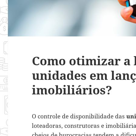
Como otimizar a 
unidades em lan
imobiliários?
O controle de disponibilidade das
un
loteadoras, construtoras e imobiliár
cheios de burocracias tendem a dific