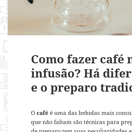
Como fazer café 
infusão? Há difer
e o preparo tradi
O
café
é uma das bebidas mais consu
que não faltam são técnicas para pr
de preparo tem suas peculiaridades e 