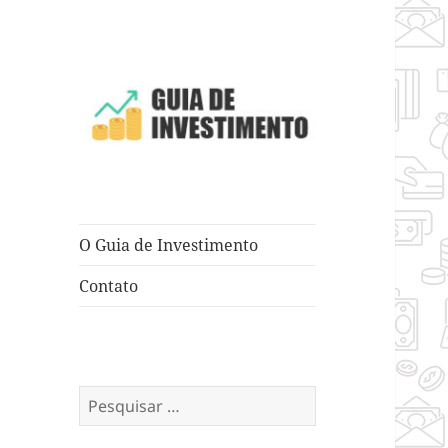
Dicas e Truques para Negócios
Guia de
Investimento
O Guia de Investimento
Contato
Pesquisar
por: