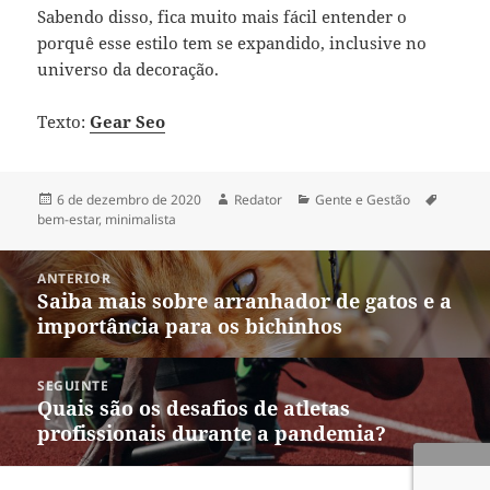
Sabendo disso, fica muito mais fácil entender o
porquê esse estilo tem se expandido, inclusive no
universo da decoração.
Texto:
Gear Seo
Publicado
Autor
Categorias
Tags
6 de dezembro de 2020
Redator
Gente e Gestão
em
bem-estar
,
minimalista
Navegação
ANTERIOR
de
Saiba mais sobre arranhador de gatos e a
Post
Post
importância para os bichinhos
anterior:
SEGUINTE
Quais são os desafios de atletas
Próximo
profissionais durante a pandemia?
post: