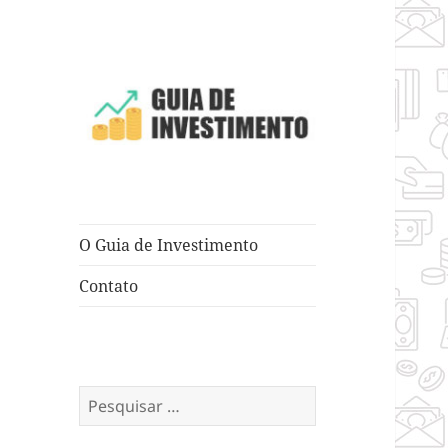
Dicas e Truques para Negócios
Guia de
Investimento
O Guia de Investimento
Contato
Pesquisar
por: