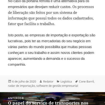
No caso da portaria remota é uma alternativa para os
Os processos
empresários que desejam reduzir custos.
de liberação são feitos por um sistema de
informação que possui todos os dados cadastrados,
fator que facilita o trabalho.
Isto posto, as empresas de importação e exportação são
lucrativas, pois ter as mercadorias do seu negócio em
várias partes do mundo possibilita que muitas pessoas
conheçam o seu trabalho e assim novos clientes podem
aparecer, aumentando a demanda e o sucesso da
companhia.
Publicado
Autor
Categorias
Tags
6 de julho de 2020
Redator
Logística
Cone Barril
,
em
radar de importação
,
software de gestão empresarial
Navegação
ANTERIOR
de
O papel do serviço de transportes nos
Post