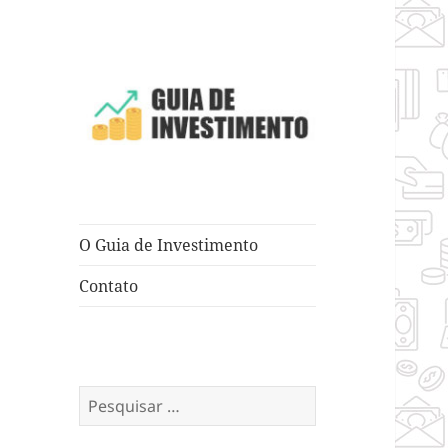
Dicas e Truques para Negócios
Guia de
Investimento
O Guia de Investimento
Contato
Pesquisar
por: