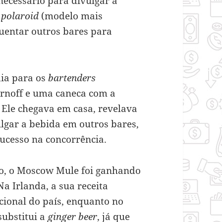
ecessário para divulgar a
a
polaroid
(modelo mais
uentar outros bares para
dia para os
bartenders
rnoff e uma caneca com a
Ele chegava em casa, revelava
vulgar a bebida em outros bares,
ucesso na concorrência.
po, o Moscow Mule foi ganhando
a Irlanda, a sua receita
cional do país, enquanto no
substitui a
ginger beer
, já que