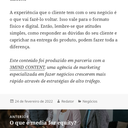
A experiência que o cliente tem com o seu negócio é
o que vai fazê-lo voltar. Isso vale para o formato
físico e digital. Então, lembre-se que atitudes
simples, como responder as dúvidas do seu cliente e
caprichar na entrega do produto, podem fazer toda a
diferença.
Este conteúdo foi produzido em parceria com a
3MIND CONTENT
, uma agência de marketing
especializada em fazer negócios crescerem mais
rápido através de estratégias de alto tráfego.
Publicado
Autor
Categorias
24 de fevereiro de 2022
Redator
Negócios
em
Navegação
ANTERIOR
de
O que é media for equity?
Post
Post