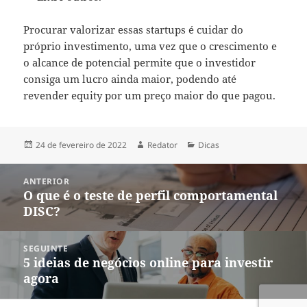
Procurar valorizar essas startups é cuidar do
próprio investimento, uma vez que o crescimento e
o alcance de potencial permite que o investidor
consiga um lucro ainda maior, podendo até
revender equity por um preço maior do que pagou.
Publicado
Autor
Categorias
24 de fevereiro de 2022
Redator
Dicas
em
Navegação
ANTERIOR
de
O que é o teste de perfil comportamental
Post
Post
DISC?
anterior:
SEGUINTE
5 ideias de negócios online para investir
Próximo
agora
post: