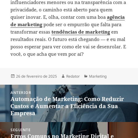
influenciadores menores ou na transparência com a
privacidade, o caminho está aberto para quem
quiser inovar. E, olha, contar com uma boa
agência
de marketing
pode ser o empurrão que falta para
transformar essas
tendências de marketing
em
resultados reais. O futuro está chegando — e eu mal
posso esperar para ver como ele vai se desenrolar. E
você, o que acha que vem por aí?
Publicado
Autor
Categorias
26 de fevereiro de 2025
Redator
Marketing
em
Navegação
ANTERIOR
de
Automação de Marketing: Como Reduzir
Post
Post
Custos e Aumentar a Eficiência da Sua
anterior:
Empresa
SEGUINTE
Erros Comuns no Marketing Digital e
Próximo