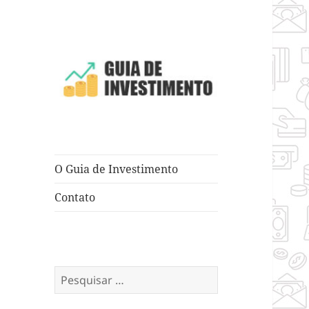
Dicas e Truques para Negócios
Guia de
Investimento
O Guia de Investimento
Contato
Pesquisar
por: