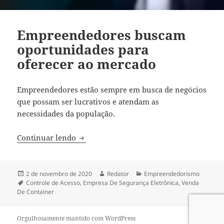
Empreendedores buscam
oportunidades para
oferecer ao mercado
Empreendedores estão sempre em busca de negócios
que possam ser lucrativos e atendam as
necessidades da população.
Empreendedores buscam oportunidades 
Continuar lendo
Publicado
Autor
Categorias
2 de novembro de 2020
Redator
Empreendedorismo
em
Tags
Controle de Acesso
,
Empresa De Segurança Eletrônica
,
Venda
De Container
Orgulhosamente mantido com WordPress