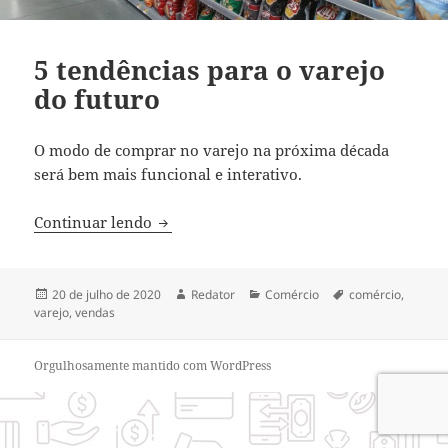
5 tendências para o varejo
do futuro
O modo de comprar no varejo na próxima década
será bem mais funcional e interativo.
5 tendências para o varejo do futuro
Continuar lendo
Publicado
Autor
Categorias
Tags
20 de julho de 2020
Redator
Comércio
comércio
,
em
varejo
,
vendas
Orgulhosamente mantido com WordPress