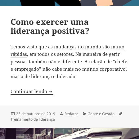
Como exercer uma
liderança positiva?
Temos visto que as
mudanças no mundo são muito
rápidas
, em todos os setores. Na maneira de gerir
pessoas também não é diferente. A relação de “chefe
e empregado” não cabe mais no mundo corporativo,
mas a de liderança e liderado.
Como exercer uma liderança positiva?
Continuar lendo
Publicado
Autor
Categorias
Tags
23 de outubro de 2019
Redator
Gente e Gestão
em
Treinamento de liderança