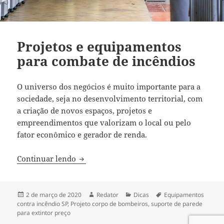
Projetos e equipamentos
para combate de incêndios
O universo dos negócios é muito importante para a
sociedade, seja no desenvolvimento territorial, com
a criação de novos espaços, projetos e
empreendimentos que valorizam o local ou pelo
fator econômico e gerador de renda.
Projetos e equipamentos para combate d
Continuar lendo
Publicado
Autor
Categorias
Tags
2 de março de 2020
Redator
Dicas
Equipamentos
em
contra incêndio SP
,
Projeto corpo de bombeiros
,
suporte de parede
para extintor preço