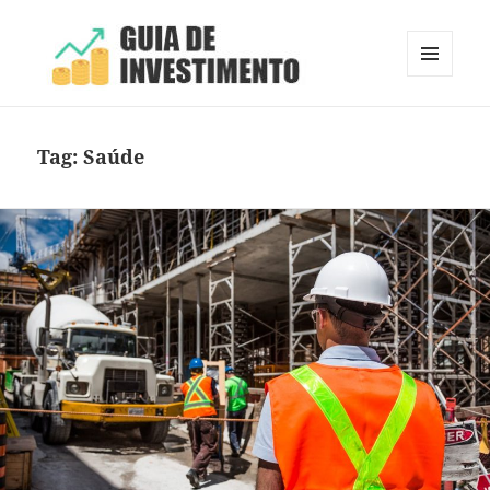
MENU
E
Guia de Investimento
WIDGETS
Tag:
Saúde