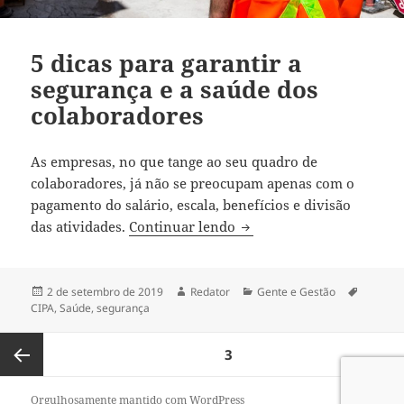
5 dicas para garantir a
segurança e a saúde dos
colaboradores
As empresas, no que tange ao seu quadro de
colaboradores, já não se preocupam apenas com o
pagamento do salário, escala, benefícios e divisão
5 dicas para garantir a s
das atividades.
Continuar lendo
Publicado
Autor
Categorias
Tags
2 de setembro de 2019
Redator
Gente e Gestão
em
CIPA
,
Saúde
,
segurança
Navegação
PÁGINA
3
por
posts
Página
Orgulhosamente mantido com WordPress