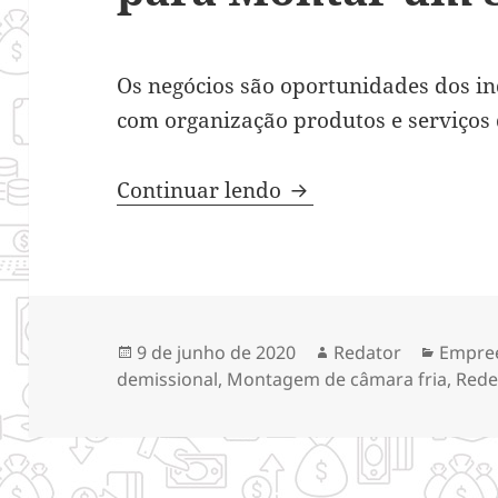
Os negócios são oportunidades dos i
com organização produtos e serviços q
Importância da Org
Continuar lendo
Publicado
Autor
Catego
9 de junho de 2020
Redator
Empre
em
demissional
,
Montagem de câmara fria
,
Rede