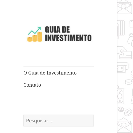
Dicas e Truques para Negócios
Guia de
Investimento
O Guia de Investimento
Contato
Pesquisar
por: