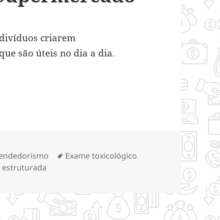
ndivíduos criarem
ue são úteis no dia a dia.
anização para Montar um Supermercado
rias
Tags
endedorismo
Exame toxicológico
 estruturada