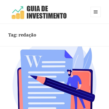
MENU
E
Guia de Investimento
WIDGETS
Tag:
redação