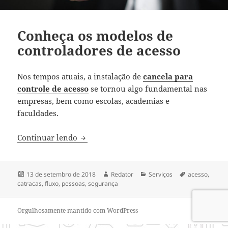
Conheça os modelos de
controladores de acesso
Nos tempos atuais, a instalação de
cancela para
controle de acesso
se tornou algo fundamental nas
empresas, bem como escolas, academias e
faculdades.
Conheça os modelos de controladores de
Continuar lendo
Publicado
Autor
Categorias
Tags
13 de setembro de 2018
Redator
Serviços
acesso
,
em
catracas
,
fluxo
,
pessoas
,
segurança
Orgulhosamente mantido com WordPress