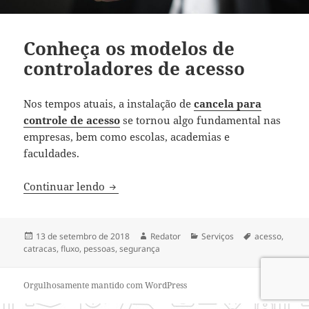
Conheça os modelos de
controladores de acesso
Nos tempos atuais, a instalação de
cancela para
controle de acesso
se tornou algo fundamental nas
empresas, bem como escolas, academias e
faculdades.
Conheça os modelos de controladores de
Continuar lendo
Publicado
Autor
Categorias
Tags
13 de setembro de 2018
Redator
Serviços
acesso
,
em
catracas
,
fluxo
,
pessoas
,
segurança
Orgulhosamente mantido com WordPress