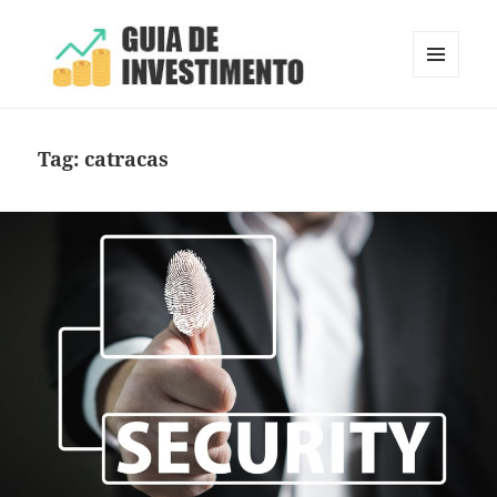
MENU
E
Guia de Investimento
WIDGETS
Tag:
catracas