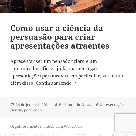
Como usar a ciência da
persuasão para criar
apresentações atraentes
Apresentar ser um pensador claro e um
comunicador eficaz ajuda, mas entregar
apresentações persuasivas, em particular, vai muito
Como usar a ciência da persu
além disso.
Continuar lendo
Publicado
Autor
Categorias
Tags
24 de junho de 2021
Redator
Dicas
apresentação
em
ciência
,
persuasão
Orgulhosamente mantido com WordPress