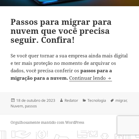
Passos para migrar para
nuvem que você precisa
seguir. Confira!
Se você quer tornar a sua empresa ainda mais digital
e ter mais proteção no momento de arquivar os
dados, você precisa conferir os
passos para a
Passos para m
migração para a nuvem.
Continuar lendo
Publicado
Autor
Categorias
Tags
18 de outubro de 2023
Redator
Tecnologia
migrar
,
em
Nuvem
,
passos
Orgulhosamente mantido com WordPress