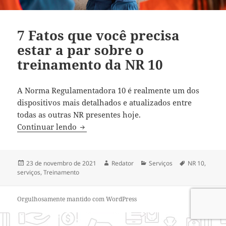
7 Fatos que você precisa
estar a par sobre o
treinamento da NR 10
A Norma Regulamentadora 10 é realmente um dos
dispositivos mais detalhados e atualizados entre
todas as outras NR presentes hoje.
7 Fatos que você precisa estar a par sob
Continuar lendo
Publicado
Autor
Categorias
Tags
23 de novembro de 2021
Redator
Serviços
NR 10
,
em
serviços
,
Treinamento
Orgulhosamente mantido com WordPress