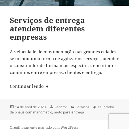
Serviços de entrega
atendem diferentes
empresas
A velocidade de movimentação nas grandes cidades
se tornou uma forma de agilizar os serviços, atender
o consumidor de forma mais específica, encurtar os
caminhos entre empresas, clientes e entrega.
Serviços de entrega atendem diferentes
Continuar lendo
Publicado
Autor
Categorias
Tags
14 de abril de 2020
Redator
Serviços
calibrador
em
de pneus com manômetro
,
moto para entrega
Orgulhosamente mantido com WordPress