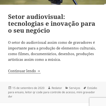
Setor audiovisual:
tecnologias e inovação para
o seu negócio
O setor do audiovisual assim como de gravadores é
importante para a produção de elementos culturais,
como filmes, documentários, desenhos, produções
artísticas assim como a música.
Setor audiovisual: tecnologias e inovaçã
Continuar lendo
Publicado
Autor
Categorias
Tags
15 de setembro de 2020
Redator
Serviços
Estúdio
em
para ensaio
,
leitor qr code para controle de acesso
,
mini gravador
dvr