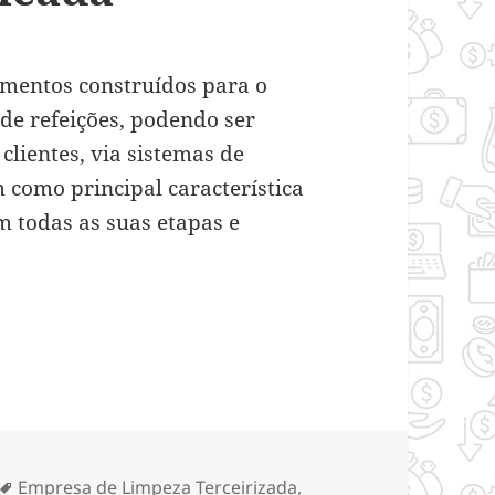
cimentos construídos para o
de refeições, podendo ser
clientes, via sistemas de
 como principal característica
m todas as suas etapas e
gura, funcional e sofisticada
ias
Tags
Empresa de Limpeza Terceirizada
,