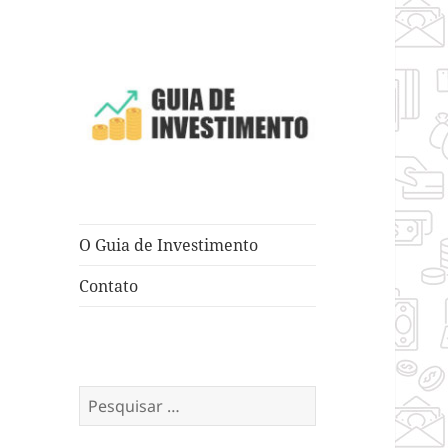
Dicas e Truques para Negócios
Guia de
Investimento
O Guia de Investimento
Contato
Pesquisar
por: