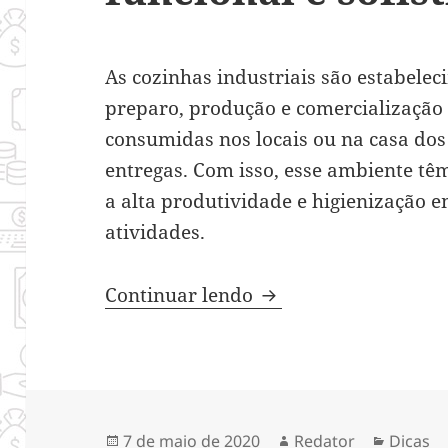
As cozinhas industriais são estabele
preparo, produção e comercialização 
consumidas nos locais ou na casa dos 
entregas. Com isso, esse ambiente têm
a alta produtividade e higienização e
atividades.
Tenha uma cozinha se
Continuar lendo
Publicado
Autor
Categor
7 de maio de 2020
Redator
Dicas