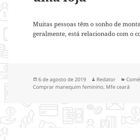
Muitas pessoas têm o sonho de montar
geralmente, está relacionado com o 
Publicado
Autor
Categ
6 de agosto de 2019
Redator
Comé
em
Comprar manequim feminino
,
Mfe ceará