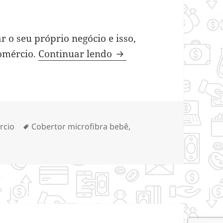
 o seu próprio negócio e isso,
Algumas dicas para mon
comércio.
Continuar lendo
orias
Tags
rcio
Cobertor microfibra bebê
,