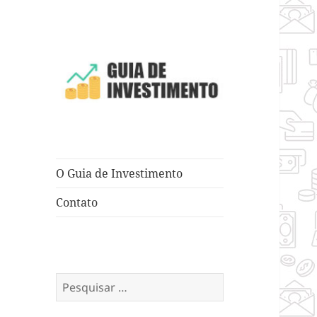
Dicas e Truques para Negócios
Guia de
Investimento
O Guia de Investimento
Contato
Pesquisar
por: