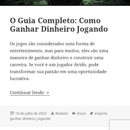
O Guia Completo: Como
Ganhar Dinheiro Jogando
Os jogos são considerados uma forma de
entretenimento, mas para muitos, eles são uma
maneira de ganhar dinheiro e construir uma
carreira. Se você é um jogador Ávido, pode
transformar sua paixão em uma oportunidade
lucrativa.
O Guia Completo: Como Ganhar Dinheir
Continuar lendo
Publicado
Autor
Categorias
Tags
18 de julho de 2023
Redator
Dicas
eSports
,
em
ganhar dinheiro
,
Jogando