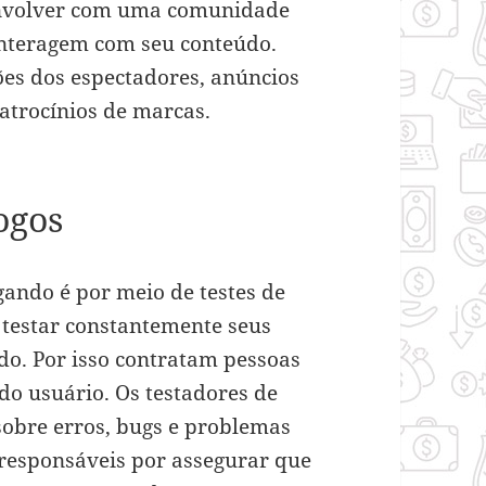
 envolver com uma comunidade
 interagem com seu conteúdo.
es dos espectadores, anúncios
atrocínios de marcas.
ogos
ando é por meio de testes de
 testar constantemente seus
do. Por isso contratam pessoas
 do usuário. Os testadores de
sobre erros, bugs e problemas
o responsáveis por assegurar que