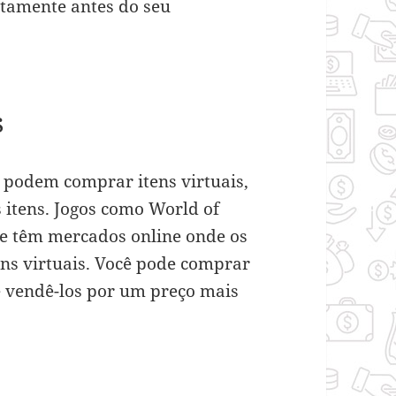
etamente antes do seu
s
s podem comprar itens virtuais,
 itens. Jogos como World of
te têm mercados online onde os
ns virtuais. Você pode comprar
e vendê-los por um preço mais