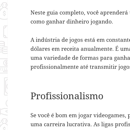
Neste guia completo, você aprenderá 
como ganhar dinheiro jogando.
A indústria de jogos está em constant
dólares em receita anualmente. É uma
uma variedade de formas para ganhar
profissionalmente até transmitir jogo
Profissionalismo
Se você é bom em jogar videogames,
uma carreira lucrativa. As ligas pro