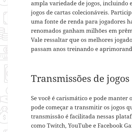
ampla variedade de jogos, incluindo e
jogos de cartas colecionáveis. Partic
uma fonte de renda para jogadores ha
renomados ganham milhões em prêmio
Vale ressaltar que os melhores jogad
passam anos treinando e aprimorando
Transmissões de jogos
Se você é carismático e pode manter 
pode começar a transmitir os jogos q
transmissão é facilitada nessas plat
como Twitch, YouTube e Facebook Ga