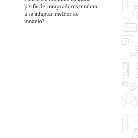
perfis de compradores tendem
a se adaptar melhor ao
modelo?