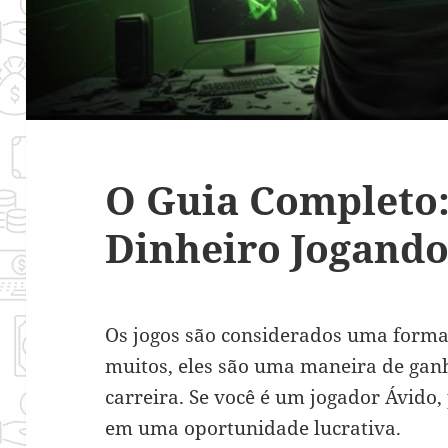
O Guia Completo
Dinheiro Jogand
Os jogos são considerados uma forma
muitos, eles são uma maneira de gan
carreira. Se você é um jogador Ávido
em uma oportunidade lucrativa.