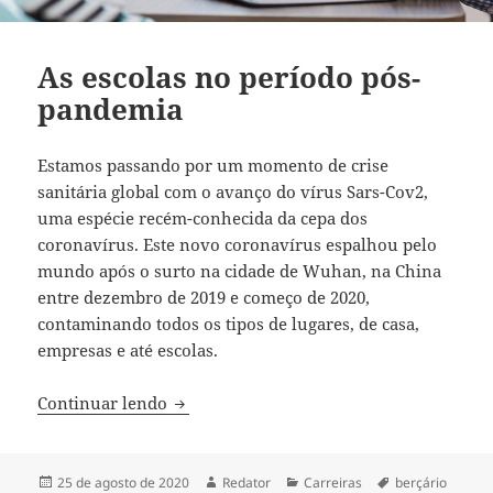
As escolas no período pós-
pandemia
Estamos passando por um momento de crise
sanitária global com o avanço do vírus Sars-Cov2,
uma espécie recém-conhecida da cepa dos
coronavírus. Este novo coronavírus espalhou pelo
mundo após o surto na cidade de Wuhan, na China
entre dezembro de 2019 e começo de 2020,
contaminando todos os tipos de lugares, de casa,
empresas e até escolas.
As escolas no período pós-pandemia
Continuar lendo
Publicado
Autor
Categorias
Tags
25 de agosto de 2020
Redator
Carreiras
berçário