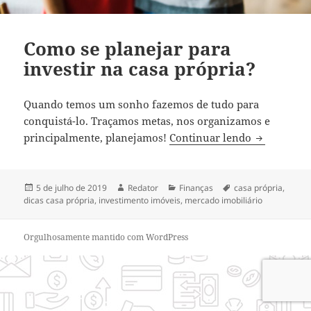
Como se planejar para
investir na casa própria?
Quando temos um sonho fazemos de tudo para
conquistá-lo. Traçamos metas, nos organizamos e
Como se pla
principalmente, planejamos!
Continuar lendo
Publicado
Autor
Categorias
Tags
5 de julho de 2019
Redator
Finanças
casa própria
,
em
dicas casa própria
,
investimento imóveis
,
mercado imobiliário
Orgulhosamente mantido com WordPress