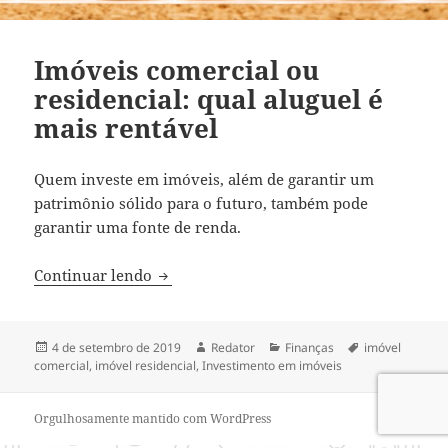
Imóveis comercial ou
residencial: qual aluguel é
mais rentável
Quem investe em imóveis, além de garantir um
patrimônio sólido para o futuro, também pode
garantir uma fonte de renda.
Imóveis comercial ou residencial: qual a
Continuar lendo
Publicado
Autor
Categorias
Tags
4 de setembro de 2019
Redator
Finanças
imóvel
em
comercial
,
imóvel residencial
,
Investimento em imóveis
Orgulhosamente mantido com WordPress