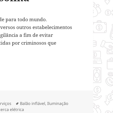
ade para todo mundo.
iversos outros estabelecimentos
ilância a fim de evitar
tidas por criminosos que
mportantes para postos de gasolina
tegorias
Tags
rviços
Balão inflável
,
Iluminação
erca elétrica