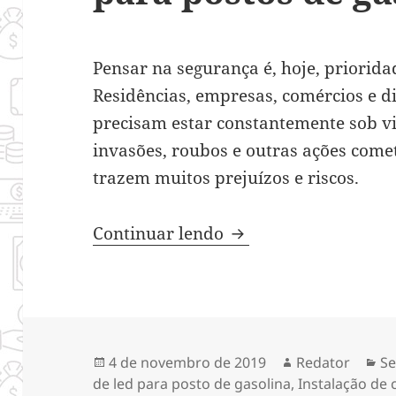
Pensar na segurança é, hoje, priorid
Residências, empresas, comércios e d
precisam estar constantemente sob vig
invasões, roubos e outras ações come
trazem muitos prejuízos e riscos.
Itens de segurança i
Continuar lendo
Publicado
Autor
Ca
4 de novembro de 2019
Redator
Se
em
de led para posto de gasolina
,
Instalação de c