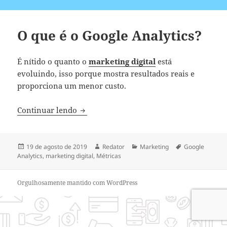
O que é o Google Analytics?
É nítido o quanto o
marketing digital
está
evoluindo, isso porque mostra resultados reais e
proporciona um menor custo.
O que é o Google Analytics?
Continuar lendo
Publicado
Autor
Categorias
Tags
19 de agosto de 2019
Redator
Marketing
Google
em
Analytics
,
marketing digital
,
Métricas
Orgulhosamente mantido com WordPress