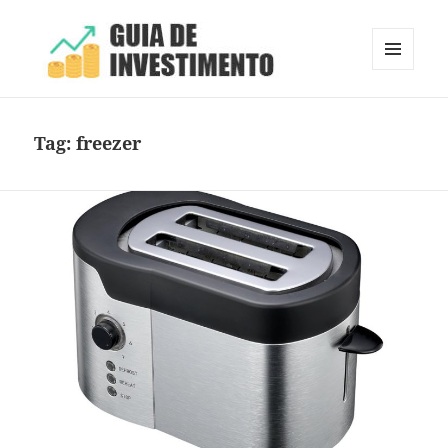
MENU
E
Guia de Investimento
WIDGETS
Tag:
freezer