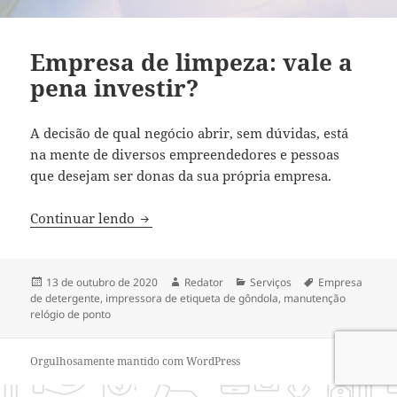
Empresa de limpeza: vale a
pena investir?
A decisão de qual negócio abrir, sem dúvidas, está
na mente de diversos empreendedores e pessoas
que desejam ser donas da sua própria empresa.
Empresa de limpeza: vale a pena investi
Continuar lendo
Publicado
Autor
Categorias
Tags
13 de outubro de 2020
Redator
Serviços
Empresa
em
de detergente
,
impressora de etiqueta de gôndola
,
manutenção
relógio de ponto
Orgulhosamente mantido com WordPress