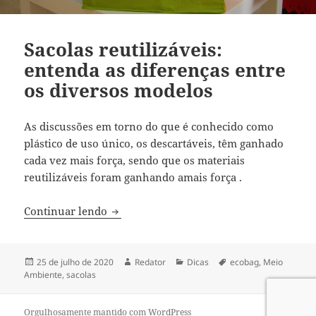
Sacolas reutilizáveis:
entenda as diferenças entre
os diversos modelos
As discussões em torno do que é conhecido como
plástico de uso único, os descartáveis, têm ganhado
cada vez mais força, sendo que os materiais
reutilizáveis foram ganhando amais força .
Sacolas reutilizáveis: entenda as difere
Continuar lendo
Publicado
Autor
Categorias
Tags
25 de julho de 2020
Redator
Dicas
ecobag
,
Meio
em
Ambiente
,
sacolas
Orgulhosamente mantido com WordPress