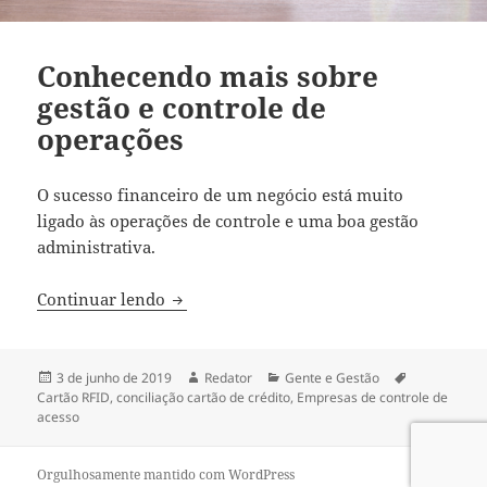
Conhecendo mais sobre
gestão e controle de
operações
O sucesso financeiro de um negócio está muito
ligado às operações de controle e uma boa gestão
administrativa.
Conhecendo mais sobre gestão e control
Continuar lendo
Publicado
Autor
Categorias
Tags
3 de junho de 2019
Redator
Gente e Gestão
em
Cartão RFID
,
conciliação cartão de crédito
,
Empresas de controle de
acesso
Orgulhosamente mantido com WordPress