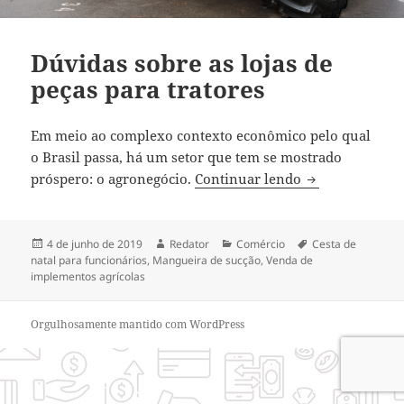
Dúvidas sobre as lojas de
peças para tratores
Em meio ao complexo contexto econômico pelo qual
o Brasil passa, há um setor que tem se mostrado
Dúvidas sobre a
próspero: o agronegócio.
Continuar lendo
Publicado
Autor
Categorias
Tags
4 de junho de 2019
Redator
Comércio
Cesta de
em
natal para funcionários
,
Mangueira de sucção
,
Venda de
implementos agrícolas
Orgulhosamente mantido com WordPress