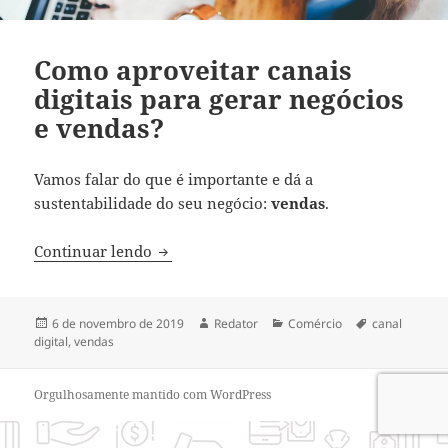
Como aproveitar canais
digitais para gerar negócios
e vendas?
Vamos falar do que é importante e dá a
sustentabilidade do seu negócio:
vendas
.
Como aproveitar canais digitais para ger
Continuar lendo
Publicado
Autor
Categorias
Tags
6 de novembro de 2019
Redator
Comércio
canal
em
digital
,
vendas
Orgulhosamente mantido com WordPress