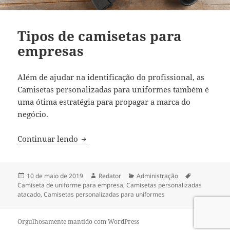
Tipos de camisetas para
empresas
Além de ajudar na identificação do profissional, as
Camisetas personalizadas para uniformes também é
uma ótima estratégia para propagar a marca do
negócio.
Tipos de camisetas para empresas
Continuar lendo
Publicado
Autor
Categorias
Tags
10 de maio de 2019
Redator
Administração
em
Camiseta de uniforme para empresa
,
Camisetas personalizadas
atacado
,
Camisetas personalizadas para uniformes
Orgulhosamente mantido com WordPress