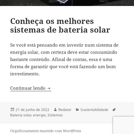
Conheça os melhores
sistemas de bateria solar
Se você está pensando em investir num sistema de
energia solar, com certeza deve estar consumindo
bastante conteúdo. Afinal de contas, essa é uma
forma de garantir que você está fazendo um bom
investimento.
Conheça os melhores sistemas de bateria
Continuar lendo
Publicado
Autor
Categorias
Tags
21 de junho de 2022
Redator
Sustentabilidade
em
Bateria solar
,
energia
,
Sistemas
Orgulhosamente mantido com WordPress