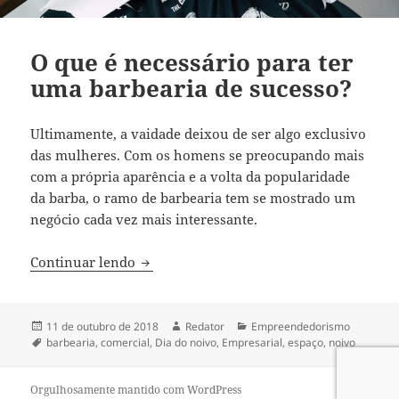
O que é necessário para ter
uma barbearia de sucesso?
Ultimamente, a vaidade deixou de ser algo exclusivo
das mulheres. Com os homens se preocupando mais
com a própria aparência e a volta da popularidade
da barba, o ramo de barbearia tem se mostrado um
negócio cada vez mais interessante.
O que é necessário para ter uma barbear
Continuar lendo
Publicado
Autor
Categorias
11 de outubro de 2018
Redator
Empreendedorismo
em
Tags
barbearia
,
comercial
,
Dia do noivo
,
Empresarial
,
espaço
,
noivo
Orgulhosamente mantido com WordPress