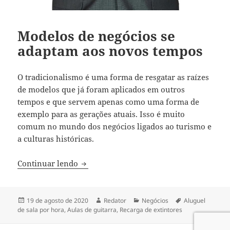
Modelos de negócios se
adaptam aos novos tempos
O tradicionalismo é uma forma de resgatar as raízes
de modelos que já foram aplicados em outros
tempos e que servem apenas como uma forma de
exemplo para as gerações atuais. Isso é muito
comum no mundo dos negócios ligados ao turismo e
a culturas históricas.
Modelos de negócios se adaptam aos no
Continuar lendo
Publicado
Autor
Categorias
Tags
19 de agosto de 2020
Redator
Negócios
Aluguel
em
de sala por hora
,
Aulas de guitarra
,
Recarga de extintores