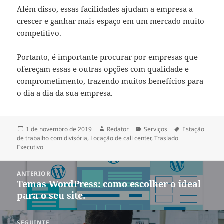
Além disso, essas facilidades ajudam a empresa a
crescer e ganhar mais espaço em um mercado muito
competitivo.
Portanto, é importante procurar por empresas que
ofereçam essas e outras opções com qualidade e
comprometimento, trazendo muitos benefícios para
o dia a dia da sua empresa.
Publicado
Autor
Categorias
Tags
1 de novembro de 2019
Redator
Serviços
Estação
em
de trabalho com divisória
,
Locação de call center
,
Traslado
Executivo
Navegação
ANTERIOR
de
Temas WordPress: como escolher o ideal
Post
Post
para o seu site.
anterior:
SEGUINTE