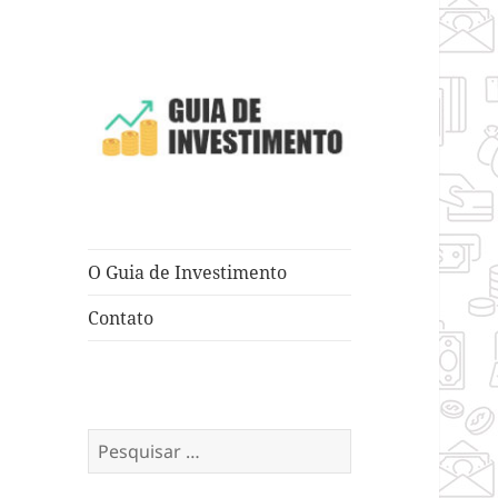
Dicas e Truques para Negócios
Guia de
Investimento
O Guia de Investimento
Contato
Pesquisar
por: