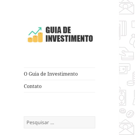
Dicas e Truques para Negócios
Guia de
Investimento
O Guia de Investimento
Contato
Pesquisar
por: