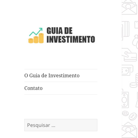
Dicas e Truques para Negócios
Guia de
Investimento
O Guia de Investimento
Contato
Pesquisar
por: